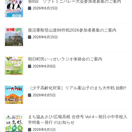
第8回 ソフトミニバレー大会参加者募集のご案内
2026年6月15日
復活乗鞍登山道88作戦2026参加者募集のご案内
2026年6月15日
朝日町民いっせいラジオ体操会のご案内
2026年6月8日
［少子高齢化対策］リアル案山子のまち大作戦 始動!!
2026年6月5日
まち協あさひ/広報高根 合併号 Vol.4～朝日小中学校入
学特集～発行 のお知らせ
2026年6月1日