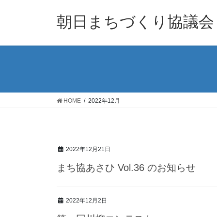
コ
ナ
ン
ビ
朝日まちづくり協議会
テ
ゲ
ン
ー
ツ
シ
へ
ョ
ス
ン
キ
に
ッ
移
HOME
2022年12月
プ
動
2022年12月21日
まち協あさひ Vol.36 のお知らせ
2022年12月2日