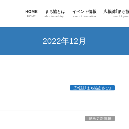
HOME
まち協とは
イベント情報
広報誌｢まち
HOME
about-machikyo
event information
machikyo-a
2022年12月
広報誌｢まち協あさひ｣
動画更新情報