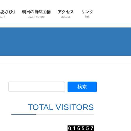
協あさひ｣
朝日の自然宝物
アクセス
リンク
sahi
asahi nature
access
link
TOTAL VISITORS