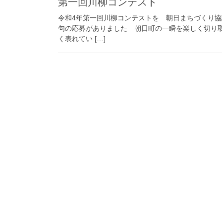
第一回川柳コンテスト
令和4年第一回川柳コンテストを 朝日まちづくり協
句の応募がありました 朝日町の一瞬を楽しく切り
く表れてい […]