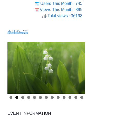
Users This Month : 745
Views This Month : 895
Total views : 36198
今月の写真
EVENT INFORMATION