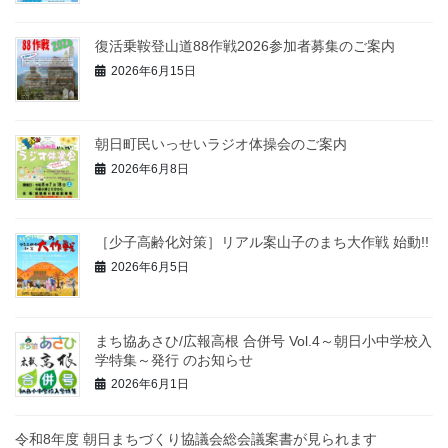
復活乗鞍登山道88作戦2026参加者募集のご案内
2026年6月15日
朝日町民いっせいラジオ体操会のご案内
2026年6月8日
［少子高齢化対策］リアル案山子のまち大作戦 始動!!
2026年6月5日
まち協あさひ/広報高根 合併号 Vol.4～朝日小中学校入
学特集～発行 のお知らせ
2026年6月1日
令和8年度 朝日まちづくり協議会総会議案書が見られます