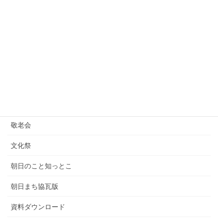
その他
ハロウィン
わくわくフェスタ
動画更新情報
夏祭り
広報誌｢まち協あさひ｣
敬老会
文化祭
朝日のこと知っとこ
朝日まち協瓦版
資料ダウンロード