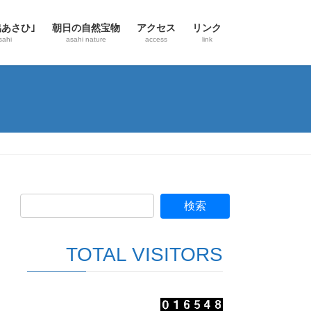
協あさひ｣
朝日の自然宝物
アクセス
リンク
sahi
asahi nature
access
link
TOTAL VISITORS