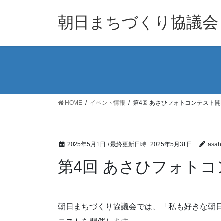
コ
ナ
ン
ビ
朝日まちづくり協議会
テ
ゲ
ン
ー
ツ
シ
へ
ョ
ス
ン
キ
に
ッ
移
HOME
イベント情報
第4回 あさひフォトコンテスト
プ
動
2025年5月1日
/ 最終更新日時 :
2025年5月31日
asah
第4回 あさひフォト
朝日まちづくり協議会では、「私も好きな朝日