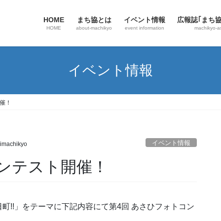
HOME
まち協とは
イベント情報
広報誌｢まち
HOME
about-machikyo
event information
machikyo-a
イベント情報
開催！
イベント情報
imachikyo
コンテスト開催！
町!!」をテーマに下記内容にて第4回 あさひフォトコン