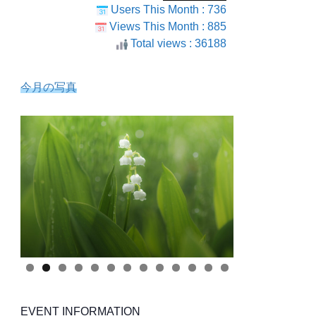
Users This Month : 736
Views This Month : 885
Total views : 36188
今月の写真
EVENT INFORMATION