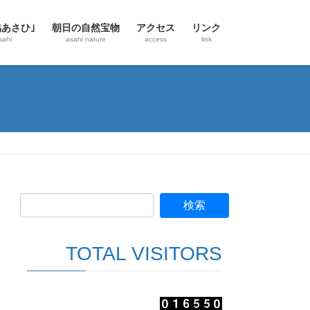
協あさひ｣
朝日の自然宝物
アクセス
リンク
sahi
asahi nature
access
link
TOTAL VISITORS