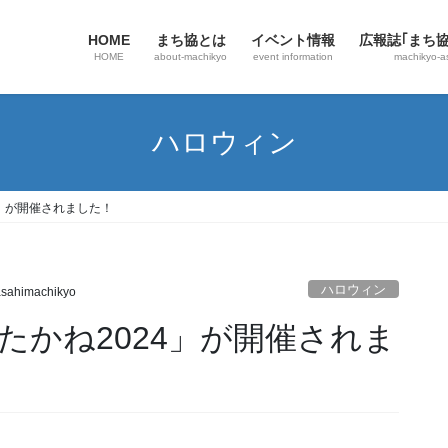
HOME
まち協とは
イベント情報
広報誌｢まち
HOME
about-machikyo
event information
machikyo-a
ハロウィン
4」が開催されました！
ハロウィン
sahimachikyo
たかね2024」が開催されま