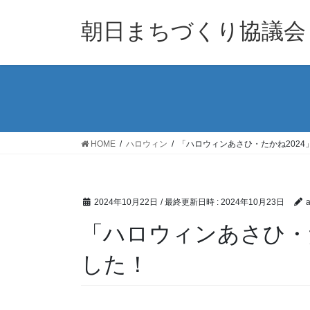
コ
ナ
ン
ビ
朝日まちづくり協議会
テ
ゲ
ン
ー
ツ
シ
へ
ョ
ス
ン
キ
に
ッ
移
HOME
ハロウィン
「ハロウィンあさひ・たかね202
プ
動
2024年10月22日
/ 最終更新日時 :
2024年10月23日
a
「ハロウィンあさひ・
した！