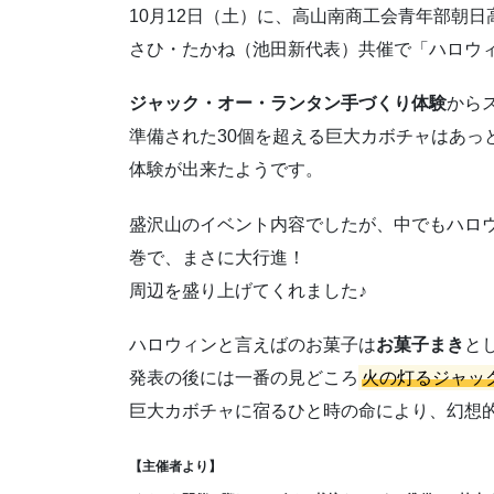
10月12日（土）に、高山南商工会青年部朝
さひ・たかね（池田新代表）共催で「ハロウィ
ジャック・オー・ランタン手づくり体験
から
準備された30個を超える巨大カボチャはあっ
体験が出来たようです。
盛沢山のイベント内容でしたが、中でもハロ
巻で、まさに大行進！
周辺を盛り上げてくれました♪
ハロウィンと言えばのお菓子は
お菓子まき
と
発表の後には一番の見どころ
火の灯るジャッ
巨大カボチャに宿るひと時の命により、幻想
【主催者より】