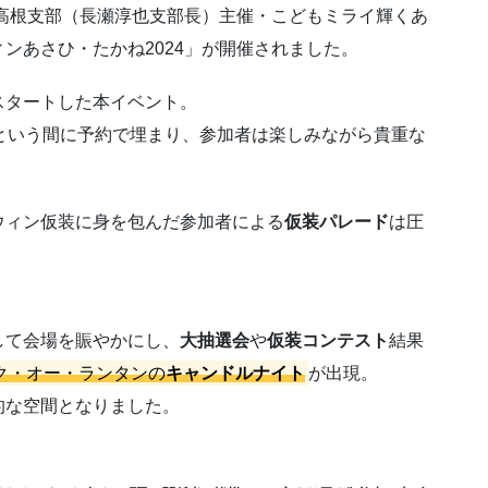
日高根支部（長瀬淳也支部長）主催・こどもミライ輝くあ
ンあさひ・たかね2024」が開催されました。
スタートした本イベント。
という間に予約で埋まり、参加者は楽しみながら貴重な
ウィン仮装に身を包んだ参加者による
仮装パレード
は圧
して会場を賑やかにし、
大抽選会
や
仮装コンテスト
結果
ク・オー・ランタンの
キャンドルナイト
が出現。
的な空間となりました。