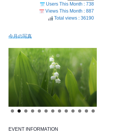
Users This Month : 738
Views This Month : 887
Total views : 36190
今月の写真
EVENT INFORMATION