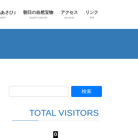
協あさひ｣
朝日の自然宝物
アクセス
リンク
sahi
asahi nature
access
link
TOTAL VISITORS