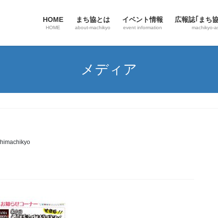
HOME
まち協とは
イベント情報
広報誌｢まち
HOME
about-machikyo
event information
machikyo-a
メディア
himachikyo