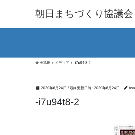
コ
ナ
ン
ビ
朝日まちづくり協議会
テ
ゲ
ン
ー
ツ
シ
へ
ョ
ス
ン
キ
に
ッ
移
HOME
メディア
-i7u94t8-2
プ
動
2020年6月24日
/ 最終更新日時 :
2020年6月24日
asa
-i7u94t8-2