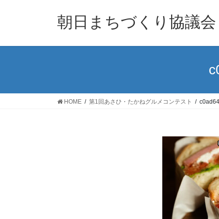
コ
ナ
ン
ビ
朝日まちづくり協議会
テ
ゲ
ン
ー
ツ
シ
へ
ョ
c
ス
ン
キ
に
ッ
移
HOME
第1回あさひ・たかねグルメコンテスト
c0ad6
プ
動