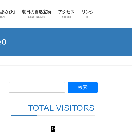
協あさひ｣
朝日の自然宝物
アクセス
リンク
sahi
asahi nature
access
link
e0
TOTAL VISITORS