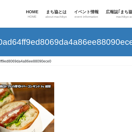
HOME
まち協とは
イベント情報
広報誌｢まち
HOME
about-machikyo
event information
machikyo-a
0ad64ff9ed8069da4a86ee88090ec
4ff9ed8069da4a86ee88090ece0