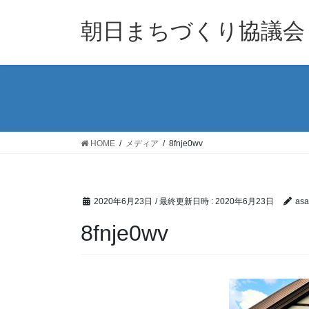
コ
ナ
ン
ビ
朝日まちづくり協議会
テ
ゲ
ン
ー
ツ
シ
へ
ョ
ス
ン
キ
に
ッ
移
HOME
メディア
8fnje0wv
プ
動
2020年6月23日
/ 最終更新日時 :
2020年6月23日
asa
8fnje0wv