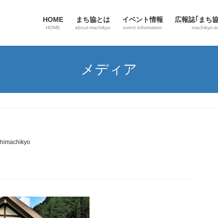
HOME
まち協とは
イベント情報
広報誌｢まち
HOME
about-machikyo
event information
machikyo-a
メディア
himachikyo