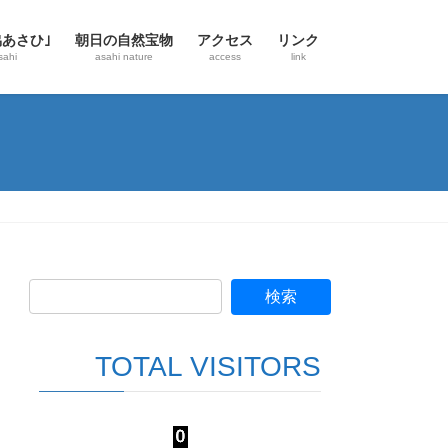
協あさひ｣
朝日の自然宝物
アクセス
リンク
sahi
asahi nature
access
link
TOTAL VISITORS