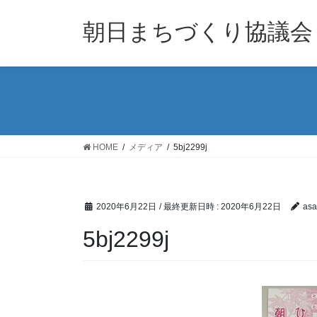
コ
ナ
ン
ビ
朝日まちづくり協議会
テ
ゲ
ン
ー
ツ
シ
へ
ョ
ス
ン
キ
に
ッ
移
HOME
メディア
5bj2299j
プ
動
2020年6月22日
/ 最終更新日時 :
2020年6月22日
asa
5bj2299j