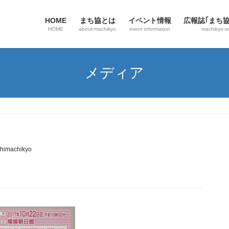
HOME
まち協とは
イベント情報
広報誌｢まち
HOME
about-machikyo
event information
machikyo-a
メディア
himachikyo