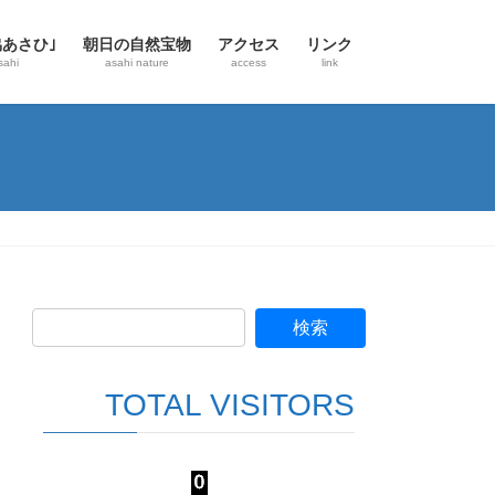
協あさひ｣
朝日の自然宝物
アクセス
リンク
sahi
asahi nature
access
link
TOTAL VISITORS