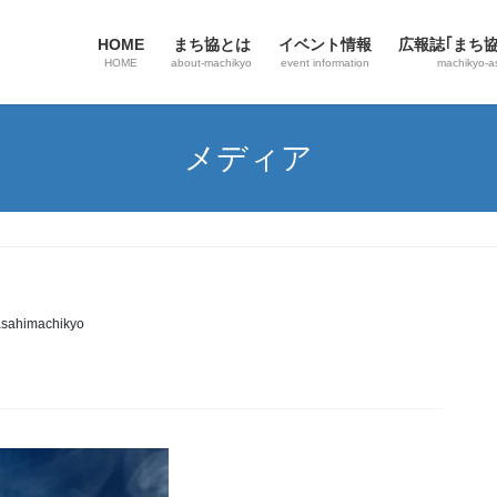
HOME
まち協とは
イベント情報
広報誌｢まち
HOME
about-machikyo
event information
machikyo-a
メディア
sahimachikyo