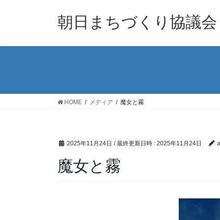
コ
ナ
ン
ビ
朝日まちづくり協議会
テ
ゲ
ン
ー
ツ
シ
へ
ョ
ス
ン
キ
に
ッ
移
HOME
メディア
魔女と霧
プ
動
2025年11月24日
/ 最終更新日時 :
2025年11月24日
a
魔女と霧