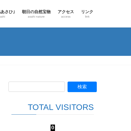
協あさひ｣
朝日の自然宝物
アクセス
リンク
sahi
asahi nature
access
link
TOTAL VISITORS