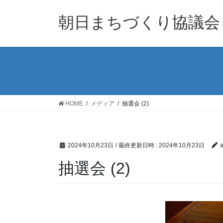
コ
ナ
ン
ビ
朝日まちづくり協議会
テ
ゲ
ン
ー
ツ
シ
へ
ョ
ス
ン
キ
に
ッ
移
HOME
メディア
抽選会 (2)
プ
動
2024年10月23日
/ 最終更新日時 :
2024年10月23日
a
抽選会 (2)