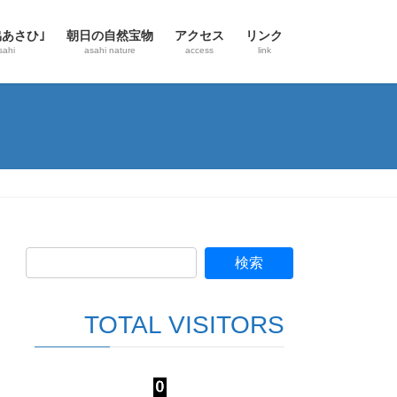
協あさひ｣
朝日の自然宝物
アクセス
リンク
sahi
asahi nature
access
link
TOTAL VISITORS