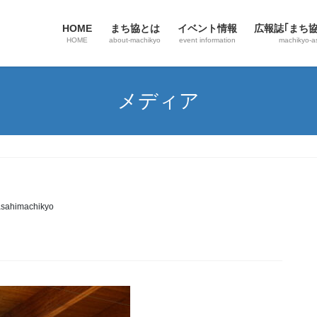
HOME
まち協とは
イベント情報
広報誌｢まち
HOME
about-machikyo
event information
machikyo-a
メディア
sahimachikyo