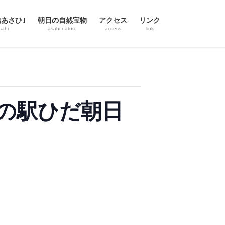
協あさひ｣
朝日の自然宝物
アクセス
リンク
sahi
asahi nature
access
link
道の駅ひだ朝日