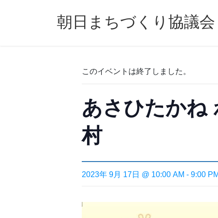
コ
ナ
ン
ビ
朝日まちづくり協議会
テ
ゲ
ン
ー
ツ
シ
へ
ョ
このイベントは終了しました。
ス
ン
キ
に
ッ
移
あさひたかね 
プ
動
村
2023年 9月 17日 @ 10:00 AM
-
9:00 P