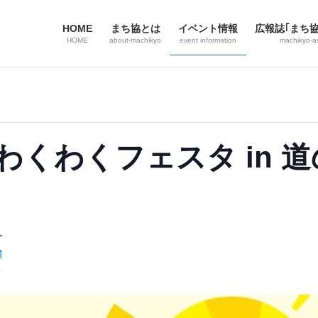
HOME
まち協とは
イベント情報
広報誌｢まち
HOME
about-machikyo
event information
machikyo-a
わくわくフェスタ in 
M