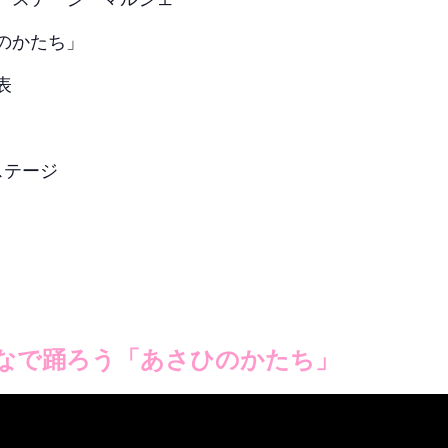
ひのかたち」
表
2ステージ
なで踊ろう「あさひのかたち」