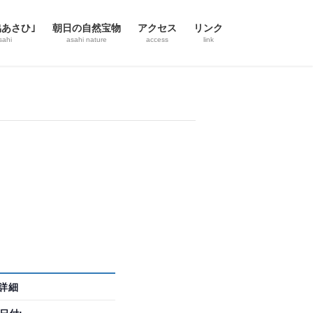
協あさひ｣
朝日の自然宝物
アクセス
リンク
sahi
asahi nature
access
link
詳細