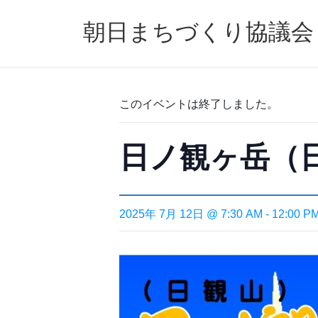
コ
ナ
ン
ビ
朝日まちづくり協議会
テ
ゲ
ン
ー
ツ
シ
へ
ョ
このイベントは終了しました。
ス
ン
キ
に
ッ
移
日ノ観ヶ岳（
プ
動
2025年 7月 12日 @ 7:30 AM
-
12:00 P