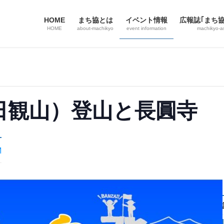
HOME
まち協とは
イベント情報
広報誌｢まち
HOME
about-machikyo
event information
machikyo-a
日観山）登山と長圓寺
M