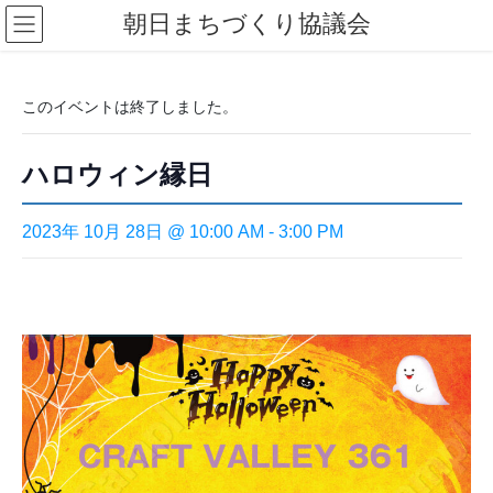
コ
ナ
朝日まちづくり協議会
ン
ビ
テ
ゲ
ン
ー
ツ
シ
このイベントは終了しました。
へ
ョ
ス
ン
ハロウィン縁日
キ
に
ッ
移
プ
動
2023年 10月 28日 @ 10:00 AM
-
3:00 PM