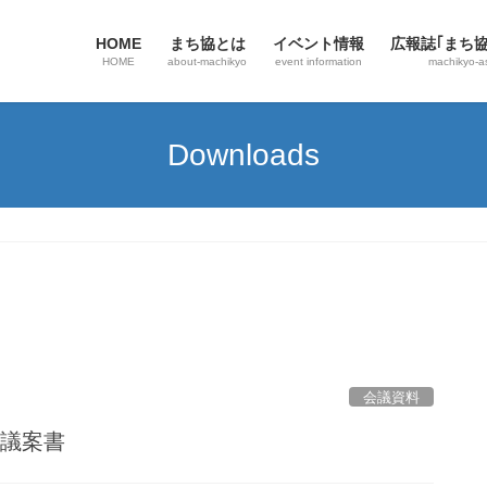
HOME
まち協とは
イベント情報
広報誌｢まち
HOME
about-machikyo
event information
machikyo-a
Downloads
会議資料
会議案書