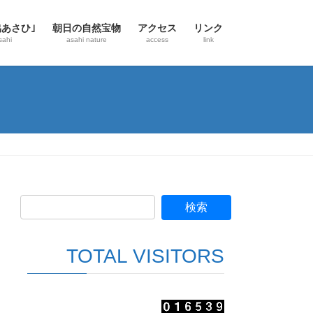
協あさひ｣
朝日の自然宝物
アクセス
リンク
sahi
asahi nature
access
link
TOTAL VISITORS