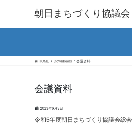
コ
ナ
ン
ビ
朝日まちづくり協議会
テ
ゲ
ン
ー
ツ
シ
へ
ョ
ス
ン
キ
に
ッ
移
HOME
Downloads
会議資料
プ
動
会議資料
2023年6月3日
令和5年度朝日まちづくり協議会総