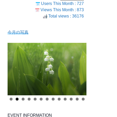
Users This Month : 727
Views This Month : 873
Total views : 36176
今月の写真
EVENT INFORMATION